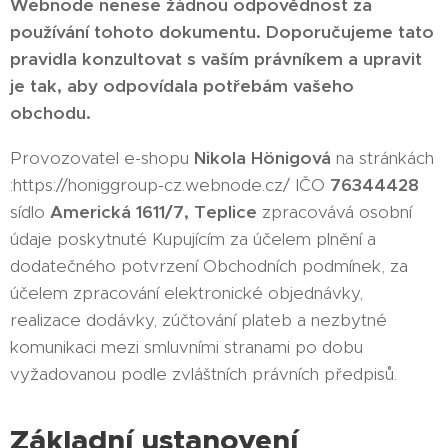
Webnode nenese žádnou odpovědnost za
používání tohoto dokumentu. Doporučujeme tato
pravidla konzultovat s vaším právníkem a upravit
je tak, aby odpovídala potřebám vašeho
obchodu.
Provozovatel e-shopu
Nikola Hönigová
na stránkách
:https://honiggroup-cz.webnode.cz/
IČO
76344428
sídlo
Americká 1611/7, Teplice
zpracovává osobní
údaje poskytnuté Kupujícím za účelem plnění a
dodatečného potvrzení Obchodních podmínek, za
účelem zpracování elektronické objednávky,
realizace dodávky, zúčtování plateb a nezbytné
komunikaci mezi smluvními stranami po dobu
vyžadovanou podle zvláštních právních předpisů.
Základní ustanovení