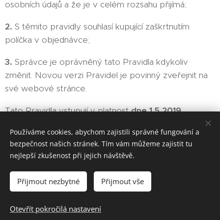
osobních údajů a že je v celém rozsahu přijímá;
2.
S těmito pravidly souhlasí kupující zaškrtnutím
políčka v objednávce;
3.
Správce je oprávněný tato Pravidla kdykoliv
změnit. Novou verzi Pravidel je povinný zveřejnit na
své webové stránce.
Tato Pravidla vstupují v platnost
dne 1.5.2019
Používáme cookies, abychom zajistili správné fungování a
bezpečnost našich stránek. Tím vám můžeme zajistit tu
nejlepší zkušenost při jejich návštěvě.
Hönig-group s.r.o. Bulharská 1907/1, Teplice. Email:
Přijmout nezbytné
honiggroup@seznam.cz, info@honiggroup.cz ,
Přijmout vše
Tel: +420 607 937 364, +420 728 279 354
Otevřít pokročilá nastavení
Vytvořeno službou Webnode
Cookies