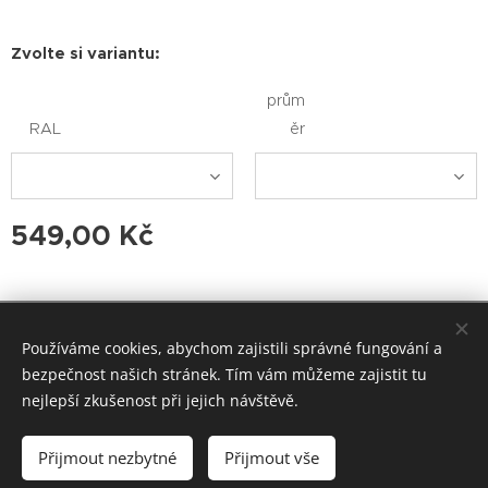
Zvolte si variantu:
prům
RAL
ěr
549,00
Kč
Hönig-group s.r.o. Bulharská 1907/1, Teplice. Email:
Používáme cookies, abychom zajistili správné fungování a
honiggroup@seznam.cz, info@honiggroup.cz ,
bezpečnost našich stránek. Tím vám můžeme zajistit tu
Tel: +420 607 937 364, +420 728 279 354
nejlepší zkušenost při jejich návštěvě.
Vytvořeno službou Webnode
Cookies
Přijmout nezbytné
Přijmout vše