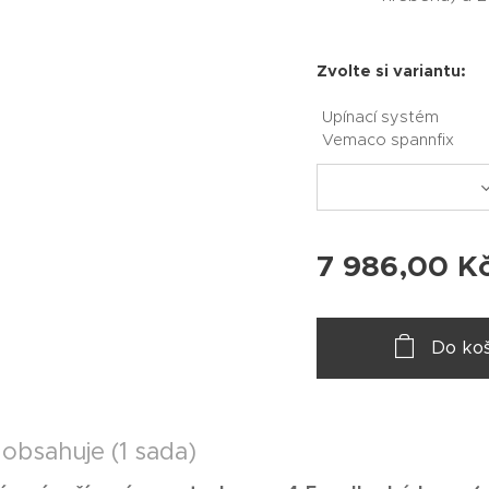
Zvolte si variantu:
Upínací systém
Vemaco spannfix
7 986,00
K
Do koš
obsahuje (1 sada)