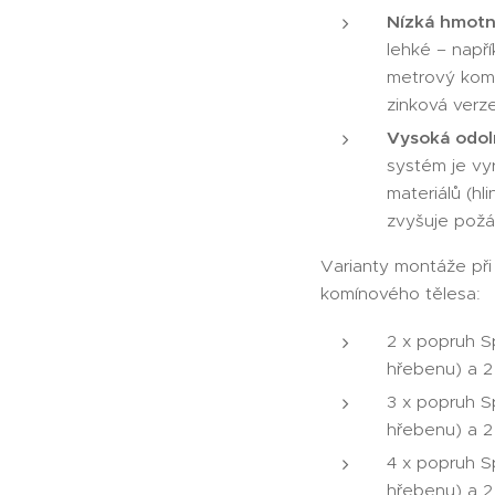
Nízká hmotn
lehké – napří
metrový komí
zinková verz
Vysoká odol
systém je vy
materiálů (hl
zvyšuje požá
Varianty montáže při
komínového tělesa:
2 x popruh S
hřebenu) a 2 
3 x popruh S
hřebenu) a 2 
4 x popruh S
hřebenu) a 2 