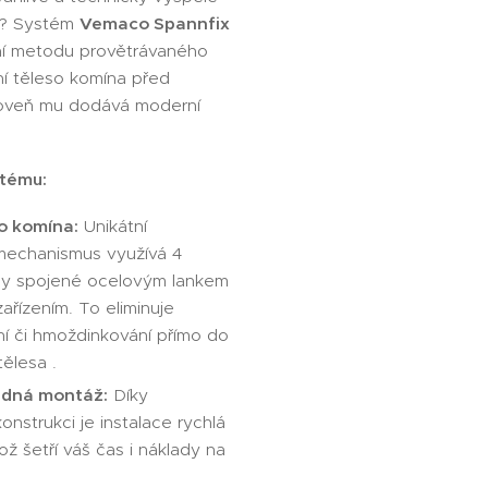
ín? Systém
Vemaco Spannfix
vní metodu provětrávaného
ní těleso komína před
ároveň mu dodává moderní
stému:
o komína:
Unikátní
mechanismus využívá 4
hy spojené ocelovým lankem
ařízením. To eliminuje
ní či hmoždinkování přímo do
ělesa .
adná montáž:
Díky
nstrukci je instalace rychlá
což šetří váš čas i náklady na