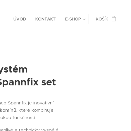
ÚVOD
KONTAKT
E-SHOP
KOŠÍK
systém
pannfix set
o Spannfix je inovativní
 komínů
, které kombinuje
okou funkčností.
vanlivé a technicky vyspělé