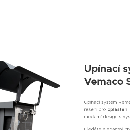
Upínací 
Vemaco S
Upínací systém Vemac
řešení pro
opláštění
moderní design s vys
Hledáte elegantní, tr