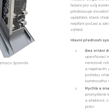
řešení pro svůj kom
představuje inovati
opláštění, které chrá
nepřízní počasí a z
vzhled
Hlavní přednosti sy
Bez vrtání d
upevňovací 
nerezové ro
emaco Spannfix
1 sada
a napínacím z
potřebu vrtá
komínového t
Rychlá a sn
promyšlené ko
a efektivní, 
práci.