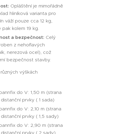
ost:
Opláštění je mimořádně
klad hliníková varianta pro
n váží pouze cca 12 kg,
e pak kolem 19 kg.
nost a bezpečnost:
Celý
roben z nehořlavých
iník, nerezová ocel), což
rní bezpečnost stavby.
 různých výškách
pannfix do V: 1,50 m (strana
distanční prvky ( 1 sada)
pannfix do V: 2,10 m (strana
distanční prvky ( 1,5 sady)
pannfix do V: 2,90 m (strana
distanční prvky ( 2 sady)