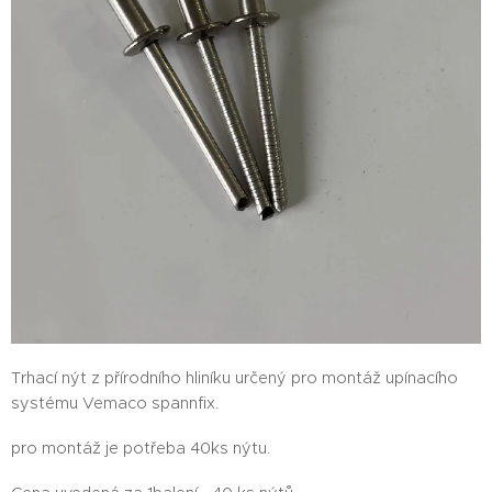
Trhací nýt z přírodního hliníku určený pro montáž upínacího
systému Vemaco spannfix.
pro montáž je potřeba 40ks nýtu.