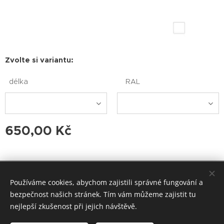
Zvolte si variantu:
délka
RAL
650,00
Kč
Hönig-group s.r.o. Bulharská 1907/1, Teplice. Email:
Používáme cookies, abychom zajistili správné fungování a
honiggroup@seznam.cz, info@honiggroup.cz ,
bezpečnost našich stránek. Tím vám můžeme zajistit tu
Tel: +420 607 937 364, +420 728 279 354
nejlepší zkušenost při jejich návštěvě.
Vytvořeno službou Webnode
Cookies