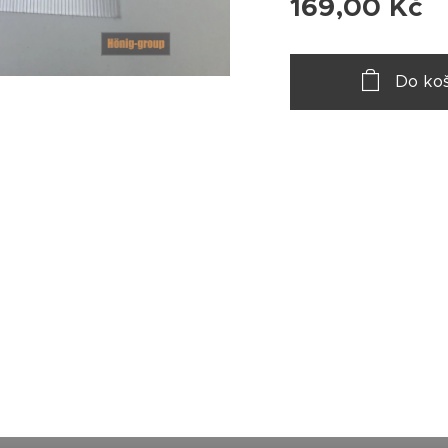
169,00
Kč
Do koš