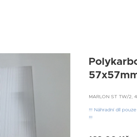
Polykarb
57x57m
MARLON ST TW/2, 4m
!!! Náhradní díl pou
!!!