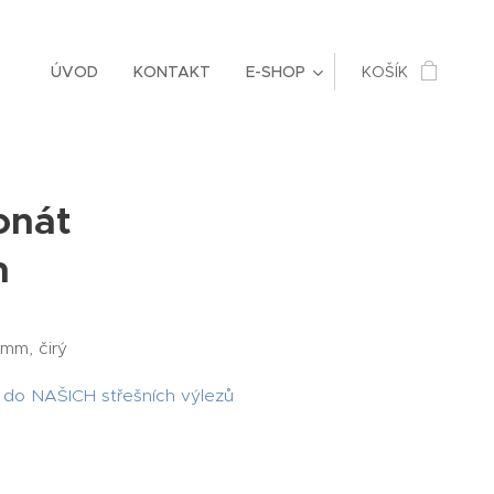
ÚVOD
KONTAKT
E-SHOP
KOŠÍK
onát
m
m, čirý
ze do NAŠICH střešních výlezů