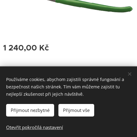
1 240,00
Kč
Hönig-group s.r.o. Bulharská 1907/1, Teplice. Email:
Používáme cookies, abychom zajistili správné fungování a
honiggroup@seznam.cz, info@honiggroup.cz ,
bezpečnost našich stránek. Tím vám můžeme zajistit tu
Tel: +420 607 937 364, +420 728 279 354
nejlepší zkušenost při jejich návštěvě.
Vytvořeno službou Webnode
Cookies
Přijmout nezbytné
Přijmout vše
Do košíku
Otevřít pokročilá nastavení