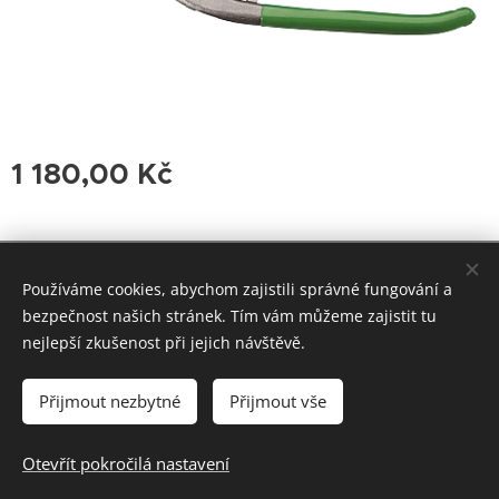
1 180,00
Kč
Hönig-group s.r.o. Bulharská 1907/1, Teplice. Email:
Používáme cookies, abychom zajistili správné fungování a
honiggroup@seznam.cz, info@honiggroup.cz ,
bezpečnost našich stránek. Tím vám můžeme zajistit tu
Tel: +420 607 937 364, +420 728 279 354
nejlepší zkušenost při jejich návštěvě.
Vytvořeno službou Webnode
Cookies
Přijmout nezbytné
Přijmout vše
Do košíku
Otevřít pokročilá nastavení