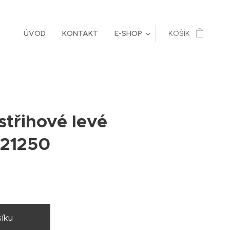
ÚVOD
KONTAKT
E-SHOP
KOŠÍK
třihové levé
221250
íku