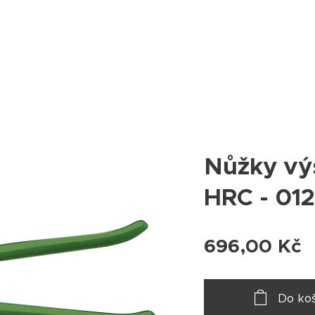
Nůžky výs
HRC - 01
696,00
Kč
Do koš