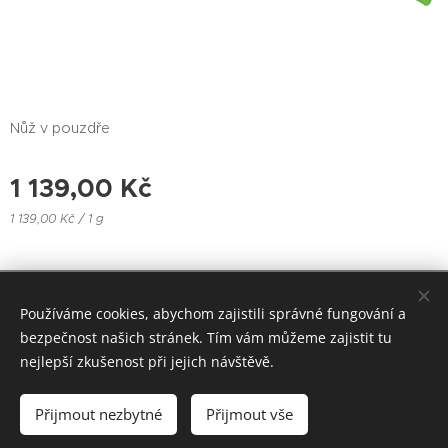
Nůž v pouzdře
1 139,00
Kč
1 139,00 Kč / 1 g
Hönig-group s.r.o. Bulharská 1907/1, Teplice. Email:
Používáme cookies, abychom zajistili správné fungování a
honiggroup@seznam.cz, info@honiggroup.cz ,
bezpečnost našich stránek. Tím vám můžeme zajistit tu
Tel: +420 607 937 364, +420 728 279 354
nejlepší zkušenost při jejich návštěvě.
Vytvořeno službou Webnode
Cookies
Přijmout nezbytné
Přijmout vše