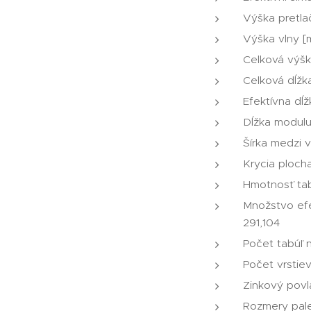
Výška pretla
Výška vlny [
Celková výšk
Celková dĺžk
Efektívna dĺ
Dĺžka modulu
Šírka medzi v
Krycia plocha
Hmotnosť tab
Množstvo efe
291,104
Počet tabúľ 
Počet vrstiev
Zinkový povl
Rozmery pale