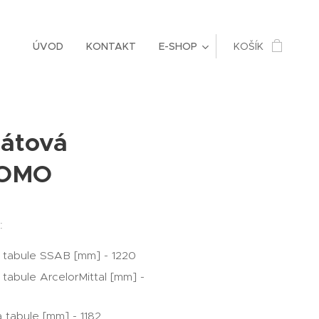
ÚVOD
KONTAKT
E-SHOP
KOŠÍK
átová
COMO
:
a tabule SSAB [mm] - 1220
 tabule ArcelorMittal [mm] -
ka tabule [mm] - 1182