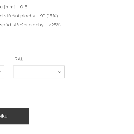
u [mm] - 0,5
d střešní plochy - 9° (15%)
pád střešní plochy - >25%
RAL
íku