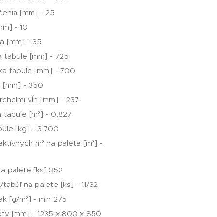
čenia [mm] - 25
mm] - 10
a [mm] - 35
a tabule [mm] - 725
žka tabule [mm] - 700
 [mm] - 350
rcholmi vĺn [mm] - 237
 tabule [m²] - 0,827
ule [kg] - 3,700
ktívnych m² na palete [m²] -
na palete [ks] 352
/tabúľ na palete [ks] - 11/32
ak [g/m²] - min 275
ty [mm] - 1235 x 800 x 850