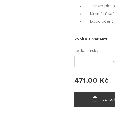
Hrúbka plech
Minimální spá
Doporučený s
Zvolte si variantu:
délka záruky
471,00
Kč
Do koš