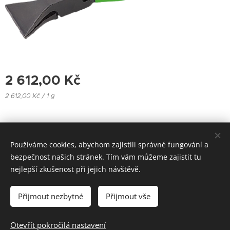
2 612,00
Kč
2 612,00 Kč / 1 g
Hönig-group s.r.o. Bulharská 1907/1, Teplice. Email:
Používáme cookies, abychom zajistili správné fungování a
honiggroup@seznam.cz, info@honiggroup.cz ,
bezpečnost našich stránek. Tím vám můžeme zajistit tu
Tel: +420 607 937 364, +420 728 279 354
nejlepší zkušenost při jejich návštěvě.
Vytvořeno službou Webnode
Cookies
Přijmout nezbytné
Přijmout vše
Do košíku
Otevřít pokročilá nastavení