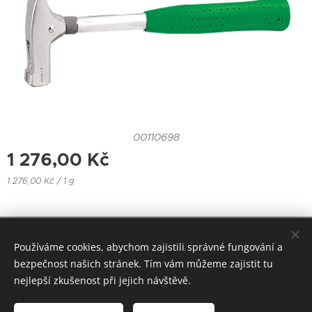
00110698
1 276,00
Kč
1 276,00 Kč / 1 g
Hönig-group s.r.o. Bulharská 1907/1, Teplice. Email:
Používáme cookies, abychom zajistili správné fungování a
honiggroup@seznam.cz, info@honiggroup.cz ,
bezpečnost našich stránek. Tím vám můžeme zajistit tu
Tel: +420 607 937 364, +420 728 279 354
nejlepší zkušenost při jejich návštěvě.
Vytvořeno službou Webnode
Cookies