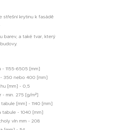
 střešní krytinu k fasádě
.
u barev, a také tvar, který
 budovy.
 - 1155-6505 [mm]
e - 350 nebo 400 [mm]
chu [mm] - 0,5
 - min. 275 [g/m²]
a tabule [mm] - 1140 [mm]
ka tabule - 1040 [mm]
rcholy vln mm - 208
a [mm] - 54