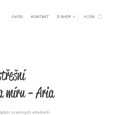
ÚVOD
KONTAKT
E-SHOP
KOŠÍK
střešní
a míru - Aria
jších ocelových střešních