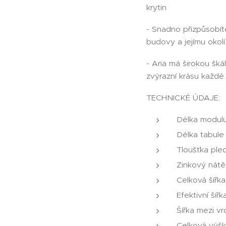
krytin
- Snadno přizpůsobíte
budovy a jejímu okolí
- Aria má širokou škál
zvýrazní krásu každé
TECHNICKÉ ÚDAJE:
Délka modulu
Délka tabul
Tloušťka ple
Zinkový nátěr
Celková šířk
Efektivní šíř
Šířka mezi v
Celková výšk