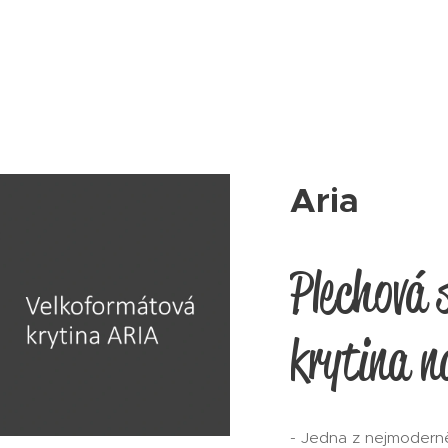
Aria
Plechová 
krytina n
- Jedna z nejmoderně