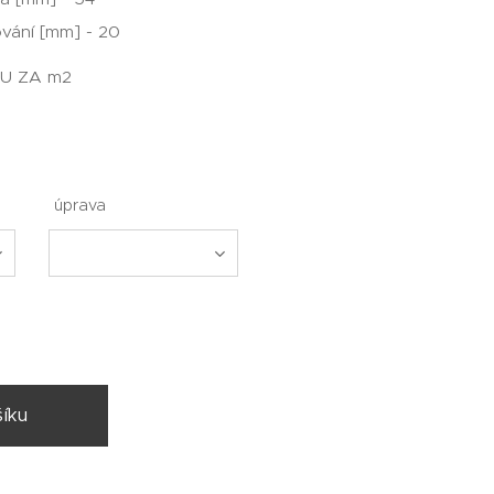
ování [mm] - 20
U ZA m2
úprava
íku