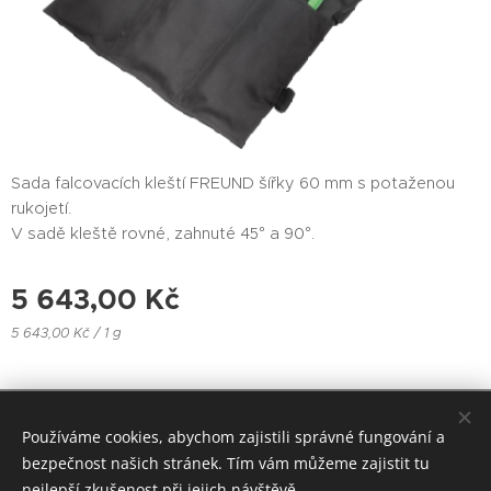
Sada falcovacích kleští FREUND šířky 60 mm s potaženou
rukojetí.
V sadě kleště rovné, zahnuté 45° a 90°.
5 643,00
Kč
5 643,00 Kč / 1 g
Hönig-group s.r.o. Bulharská 1907/1, Teplice. Email:
Používáme cookies, abychom zajistili správné fungování a
honiggroup@seznam.cz, info@honiggroup.cz ,
bezpečnost našich stránek. Tím vám můžeme zajistit tu
Tel: +420 607 937 364, +420 728 279 354
nejlepší zkušenost při jejich návštěvě.